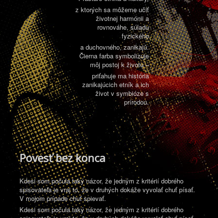
z ktorých sa môžeme učiť
životnej harmónii a
rovnováhe, súladu
fyzického
a duchovného, zanikajú.
Čierna farba symbolizuje
môj postoj k životu –
priťahuje ma história
zanikajúcich etník a ich
život v symbióze s
prírodou.
Povesť bez konca
Kdesi som počula taký názor, že jedným z kritérií dobrého
spisovateľa je vraj to, že v druhých dokáže vyvolať chuť písať.
V mojom prípade chuť spievať.
Kdesi som počula taký názor, že jedným z kritérií dobrého