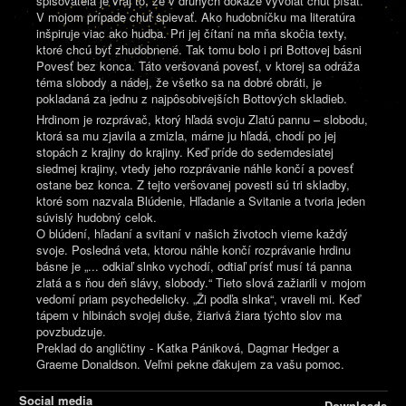
spisovateľa je vraj to, že v druhých dokáže vyvolať chuť písať.
V mojom prípade chuť spievať. Ako hudobníčku ma literatúra
inšpiruje viac ako hudba. Pri jej čítaní na mňa skočia texty,
ktoré chcú byť zhudobnené. Tak tomu bolo i pri Bottovej básni
Povesť bez konca. Táto veršovaná povesť, v ktorej sa odráža
téma slobody a nádej, že všetko sa na dobré obráti, je
pokladaná za jednu z najpôsobivejších Bottových skladieb.
Hrdinom je rozprávač, ktorý hľadá svoju Zlatú pannu – slobodu,
ktorá sa mu zjavila a zmizla, márne ju hľadá, chodí po jej
stopách z krajiny do krajiny. Keď príde do sedemdesiatej
siedmej krajiny, vtedy jeho rozprávanie náhle končí a povesť
ostane bez konca. Z tejto veršovanej povesti sú tri skladby,
ktoré som nazvala Blúdenie, Hľadanie a Svitanie a tvoria jeden
súvislý hudobný celok.
O blúdení, hľadaní a svitaní v našich životoch vieme každý
svoje. Posledná veta, ktorou náhle končí rozprávanie hrdinu
básne je „... odkiaľ slnko vychodí, odtiaľ prísť musí tá panna
zlatá a s ňou deň slávy, slobody.“ Tieto slová zažiarili v mojom
vedomí priam psychedelicky. „Ži podľa slnka“, vraveli mi. Keď
tápem v hlbinách svojej duše, žiarivá žiara týchto slov ma
povzbudzuje.
Preklad do angličtiny - Katka Pániková, Dagmar Hedger a
Graeme Donaldson. Veľmi pekne ďakujem za vašu pomoc.
Social media
Downloads