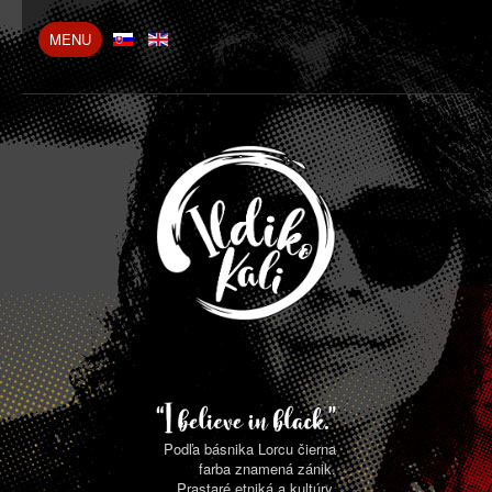
MENU
Toggle
Navigation
Ildiko Kali
Bio
Blog
Projekty
Foto / Video
Press
Kontakt
Podľa básnika Lorcu čierna
farba znamená zánik.
Prastaré etniká a kultúry,